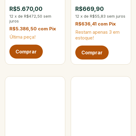
Max 200g
10-25 lbs 15-40g 4-
R$5.670,00
R$669,90
Partes
12
x
de
R$472,50
sem
12
x
de
R$55,83
sem juros
juros
R$636,41
com
Pix
R$5.386,50
com
Pix
Restam apenas
3
em
Última peça!
estoque!