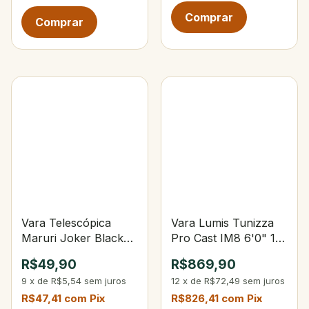
Vara Telescópica
Vara Lumis Tunizza
Maruri Joker Black
Pro Cast IM8 6'0" 15-
2,40 m - 6 gomos
30lbs 15-40g 3-Partes
R$49,90
R$869,90
9
x
de
R$5,54
sem juros
12
x
de
R$72,49
sem juros
R$47,41
com
Pix
R$826,41
com
Pix