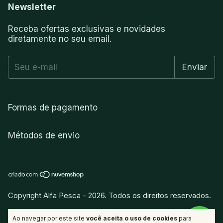
Newsletter
Receba ofertas exclusivas e novidades
diretamente no seu email.
Formas de pagamento
Métodos de envio
Copyright Alfa Pesca - 2026. Todos os direitos reservados.
vitamina
.
Desenvolvido por
Ao navegar por este site
você aceita o uso de cookies
para