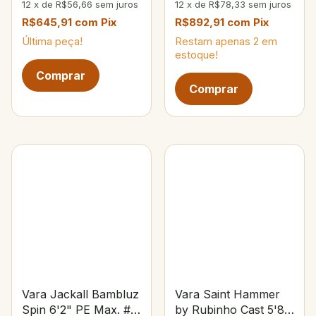
12
x
de
R$56,66
sem juros
12
x
de
R$78,33
sem juros
R$645,91
com
Pix
R$892,91
com
Pix
Última peça!
Restam apenas
2
em
estoque!
Vara Jackall Bambluz
Vara Saint Hammer
Spin 6'2" PE Max. #3
by Rubinho Cast 5'8"