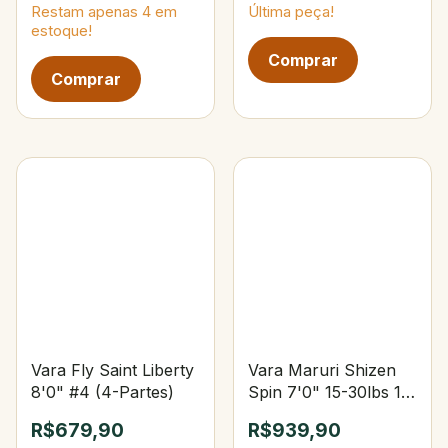
Restam apenas
4
em
Última peça!
estoque!
Vara Fly Saint Liberty
Vara Maruri Shizen
8'0" #4 (4-Partes)
Spin 7'0" 15-30lbs 15-
40g Upset
R$679,90
R$939,90