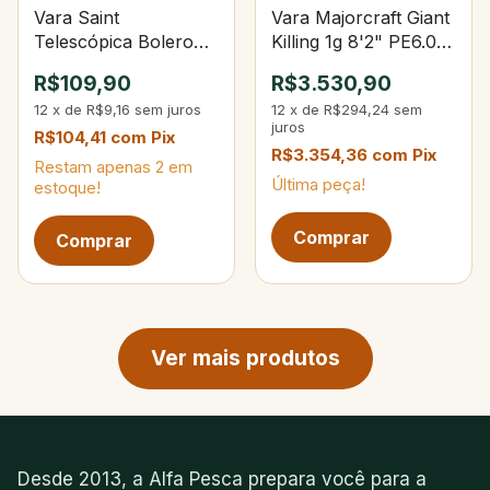
Vara Saint
Vara Majorcraft Giant
Telescópica Bolero
Killing 1g 8'2" PE6.0
4,00m 9‑sec
Lure Max 130g
R$109,90
R$3.530,90
12
x
de
R$9,16
sem juros
12
x
de
R$294,24
sem
juros
R$104,41
com
Pix
R$3.354,36
com
Pix
Restam apenas
2
em
Última peça!
estoque!
Próxima página de produtos
Ver mais produtos
Desde 2013, a Alfa Pesca prepara você para a