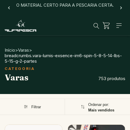
O MATERIAL CERTO PARA A PESCARIA CERTA.
Início
>
Varas
>
breadcrumbs.vara-lumis-exsence-im6-spin-5-8-5-14-lbs-
5-15-g-2-partes
Varas
753 produtos
Ordenar por:
Filtrar
Mais vendidos