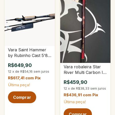
Vara Saint Hammer
by Rubinho Cast 5'8"
8-20Lbs 10-28g 4-
R$649,90
Vara robaleira Star
Partes
12
x
de
R$54,16
sem juros
River Multi Carbon II
3-450
R$617,41
com
Pix
R$459,90
Última peça!
12
x
de
R$38,33
sem juros
R$436,91
com
Pix
Última peça!