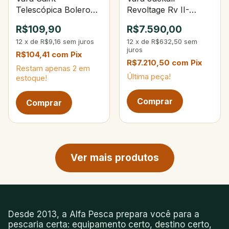
Telescópica Bolero
Revoltage Rv II-
4,00m 9‑sec
S68MH+ Spin 6`8" 6-
R$109,90
R$7.590,00
14Lbs 3.5-18g
12
x
de
R$9,16
sem juros
12
x
de
R$632,50
sem
juros
R$104,41
com
Pix
R$7.210,50
com
Pix
Restam apenas
2
em
Última peça!
estoque!
Próxima página de produtos
Ver mais produtos
Desde 2013, a Alfa Pesca prepara você para a
pescaria certa: equipamento certo, destino certo,