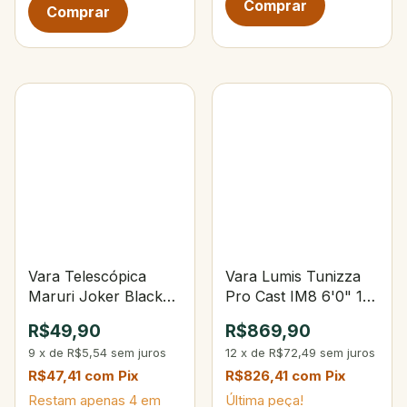
Vara Telescópica
Vara Lumis Tunizza
Maruri Joker Black
Pro Cast IM8 6'0" 15-
2,40 m - 6 gomos
30lbs 15-40g 3-Partes
R$49,90
R$869,90
9
x
de
R$5,54
sem juros
12
x
de
R$72,49
sem juros
R$47,41
com
Pix
R$826,41
com
Pix
Restam apenas
4
em
Última peça!