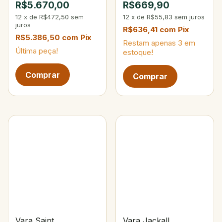
R$5.670,00
R$669,90
Partes
12
x
de
R$472,50
sem
12
x
de
R$55,83
sem juros
juros
R$636,41
com
Pix
R$5.386,50
com
Pix
Restam apenas
3
em
Última peça!
estoque!
Vara Saint
Vara Jackall