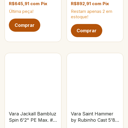
R$645,91
com
Pix
R$892,91
com
Pix
Última peça!
Restam apenas
2
em
estoque!
Vara Jackall Bambluz
Vara Saint Hammer
Spin 6'2" PE Max. #3
by Rubinho Cast 5'8"
Max 200g
10-25 lbs 15-40g 4-