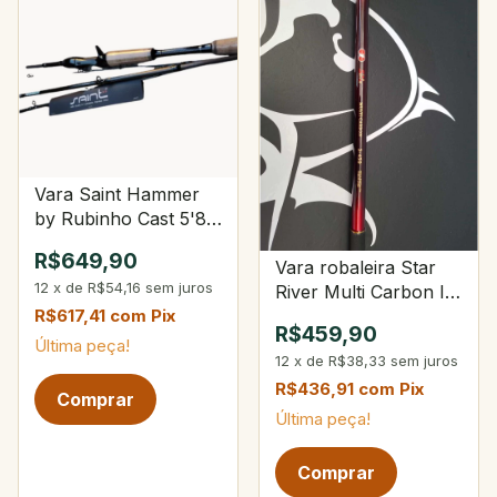
Vara Saint Hammer
by Rubinho Cast 5'8"
8-20Lbs 10-28g 4-
R$649,90
Vara robaleira Star
Partes
12
x
de
R$54,16
sem juros
River Multi Carbon II
3-450
R$617,41
com
Pix
R$459,90
Última peça!
12
x
de
R$38,33
sem juros
R$436,91
com
Pix
Última peça!