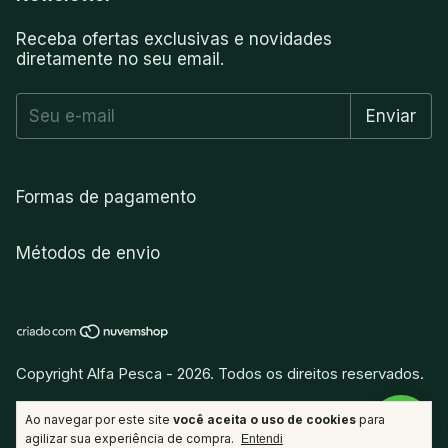
Receba ofertas exclusivas e novidades
diretamente no seu email.
Formas de pagamento
Métodos de envio
Copyright Alfa Pesca - 2026. Todos os direitos reservados.
vitamina
.
Desenvolvido por
Ao navegar por este site
você aceita o uso de cookies
para
agilizar sua experiência de compra.
Entendi