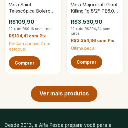
Vara Saint
Vara Majorcraft Giant
Telescópica Bolero
Killing 1g 8'2" PE6.0
4,00m 9‑sec
Lure Max 130g
R$109,90
R$3.530,90
12
x
de
R$9,16
sem juros
12
x
de
R$294,24
sem
juros
R$104,41
com
Pix
R$3.354,36
com
Pix
Restam apenas
2
em
Última peça!
estoque!
Próxima página de produtos
Ver mais produtos
Desde 2013, a Alfa Pesca prepara você para a