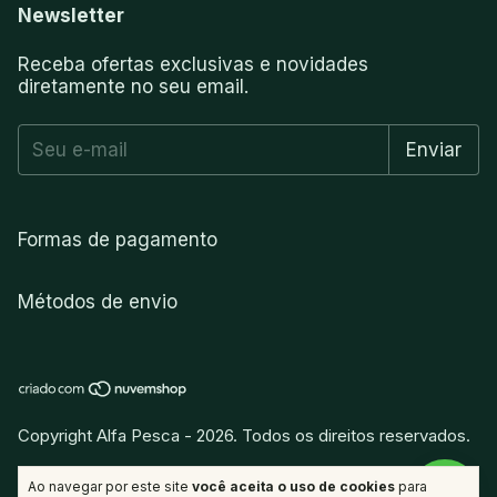
Newsletter
Receba ofertas exclusivas e novidades
diretamente no seu email.
Formas de pagamento
Métodos de envio
Copyright Alfa Pesca - 2026. Todos os direitos reservados.
vitamina
.
Desenvolvido por
Ao navegar por este site
você aceita o uso de cookies
para