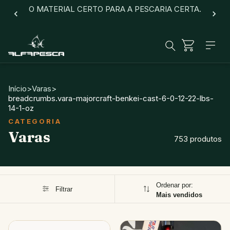
O MATERIAL CERTO PARA A PESCARIA CERTA.
Início
>
Varas
>
breadcrumbs.vara-majorcraft-benkei-cast-6-0-12-22-lbs-
14-1-oz
Varas
753 produtos
Ordenar por:
Filtrar
Mais vendidos