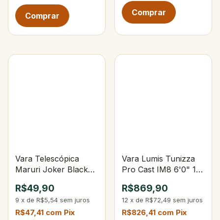
Vara Telescópica
Vara Lumis Tunizza
Maruri Joker Black
Pro Cast IM8 6'0" 15-
2,40 m - 6 gomos
30lbs 15-40g 3-Partes
R$49,90
R$869,90
9
x
de
R$5,54
sem juros
12
x
de
R$72,49
sem juros
R$47,41
com
Pix
R$826,41
com
Pix