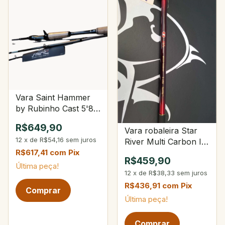
Vara Saint Hammer
by Rubinho Cast 5'8"
8-20Lbs 10-28g 4-
R$649,90
Vara robaleira Star
Partes
12
x
de
R$54,16
sem juros
River Multi Carbon II
3-450
R$617,41
com
Pix
R$459,90
Última peça!
12
x
de
R$38,33
sem juros
R$436,91
com
Pix
Última peça!