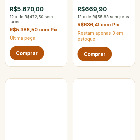
Max 200g
10-25 lbs 15-40g 4-
R$5.670,00
R$669,90
Partes
12
x
de
R$472,50
sem
12
x
de
R$55,83
sem juros
juros
R$636,41
com
Pix
R$5.386,50
com
Pix
Restam apenas
3
em
Última peça!
estoque!