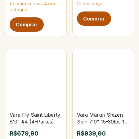
Restam apenas
4
em
Última peça!
estoque!
Vara Fly Saint Liberty
Vara Maruri Shizen
8'0" #4 (4-Partes)
Spin 7'0" 15-30lbs 15-
40g Upset
R$679,90
R$939,90