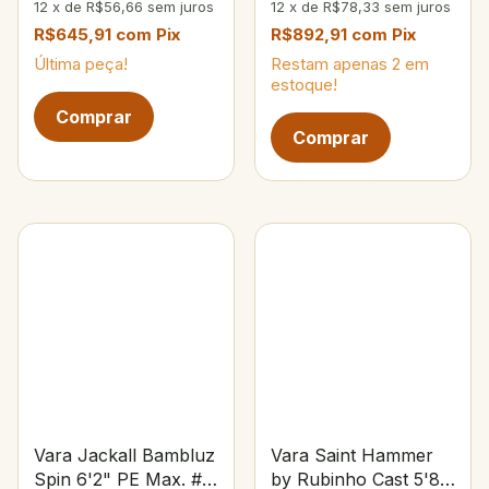
12
x
de
R$56,66
sem juros
12
x
de
R$78,33
sem juros
R$645,91
com
Pix
R$892,91
com
Pix
Última peça!
Restam apenas
2
em
estoque!
Vara Jackall Bambluz
Vara Saint Hammer
Spin 6'2" PE Max. #3
by Rubinho Cast 5'8"