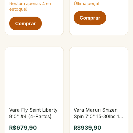
Restam apenas
4
em
Última peça!
estoque!
Vara Fly Saint Liberty
Vara Maruri Shizen
8'0" #4 (4-Partes)
Spin 7'0" 15-30lbs 15-
40g Upset
R$679,90
R$939,90