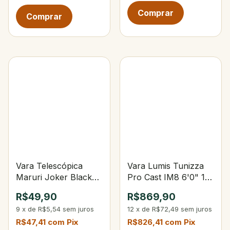
Vara Telescópica
Vara Lumis Tunizza
Maruri Joker Black
Pro Cast IM8 6'0" 15-
2,40 m - 6 gomos
30lbs 15-40g 3-Partes
R$49,90
R$869,90
9
x
de
R$5,54
sem juros
12
x
de
R$72,49
sem juros
R$47,41
com
Pix
R$826,41
com
Pix