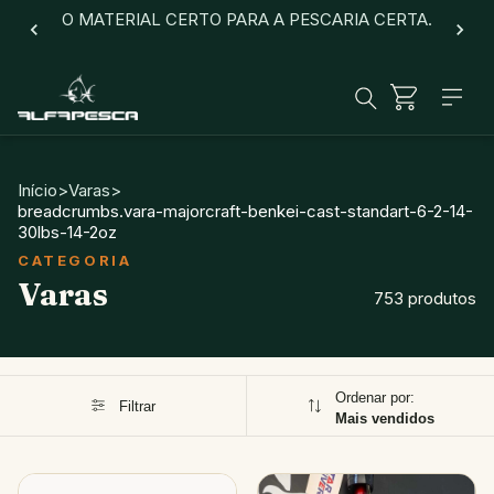
O MATERIAL CERTO PARA A PESCARIA CERTA.
Início
>
Varas
>
breadcrumbs.vara-majorcraft-benkei-cast-standart-6-2-14-
30lbs-14-2oz
Varas
753 produtos
Ordenar por:
Filtrar
Mais vendidos