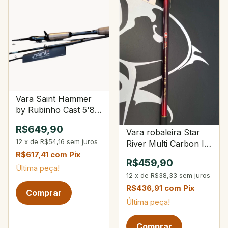
Vara Saint Hammer
by Rubinho Cast 5'8"
8-20Lbs 10-28g 4-
R$649,90
Vara robaleira Star
Partes
12
x
de
R$54,16
sem juros
River Multi Carbon II
3-450
R$617,41
com
Pix
R$459,90
Última peça!
12
x
de
R$38,33
sem juros
R$436,91
com
Pix
Última peça!