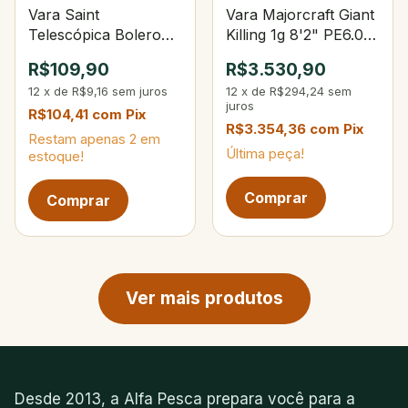
Vara Saint
Vara Majorcraft Giant
Telescópica Bolero
Killing 1g 8'2" PE6.0
4,00m 9‑sec
Lure Max 130g
R$109,90
R$3.530,90
12
x
de
R$9,16
sem juros
12
x
de
R$294,24
sem
juros
R$104,41
com
Pix
R$3.354,36
com
Pix
Restam apenas
2
em
Última peça!
estoque!
Próxima página de produtos
Ver mais produtos
Desde 2013, a Alfa Pesca prepara você para a