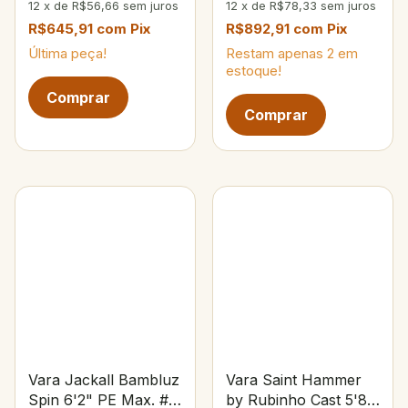
12
x
de
R$56,66
sem juros
12
x
de
R$78,33
sem juros
R$645,91
com
Pix
R$892,91
com
Pix
Última peça!
Restam apenas
2
em
estoque!
Vara Jackall Bambluz
Vara Saint Hammer
Spin 6'2" PE Max. #3
by Rubinho Cast 5'8"