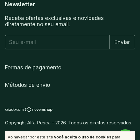
Newsletter
Receba ofertas exclusivas e novidades
diretamente no seu email.
Formas de pagamento
Métodos de envio
Copyright Alfa Pesca - 2026. Todos os direitos reservados.
vitamina
.
Desenvolvido por
Ao navegar por este site
você aceita o uso de cookies
para