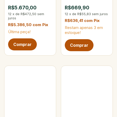
Max 200g
10-25 lbs 15-40g 4-
R$5.670,00
R$669,90
Partes
12
x
de
R$472,50
sem
12
x
de
R$55,83
sem juros
juros
R$636,41
com
Pix
R$5.386,50
com
Pix
Restam apenas
3
em
Última peça!
estoque!