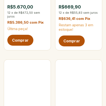
Max 200g
10-25 lbs 15-40g 4-
R$5.670,00
R$669,90
Partes
12
x
de
R$472,50
sem
12
x
de
R$55,83
sem juros
juros
R$636,41
com
Pix
R$5.386,50
com
Pix
Restam apenas
3
em
Última peça!
estoque!