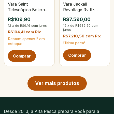
Vara Saint
Vara Jackall
Telescópica Bolero
Revoltage Rv II-
4,00m 9‑sec
S68MH+ Spin 6`8" 6-
R$109,90
R$7.590,00
14Lbs 3.5-18g
12
x
de
R$9,16
sem juros
12
x
de
R$632,50
sem
juros
R$104,41
com
Pix
R$7.210,50
com
Pix
Restam apenas
2
em
Última peça!
estoque!
Próxima página de produtos
Ver mais produtos
Desde 2013, a Alfa Pesca prepara você para a