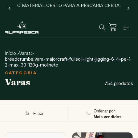
O MATERIAL CERTO PARA A PESCARIA CERTA.
Início
>
Varas
>
breadcrumbs.vara-majorcraft-fullsoli-light-jigging-6-4-pe-1-
2-max-30-120g-molinete
Varas
754 produtos
Ordenar por:
Filtrar
Mais vendidos