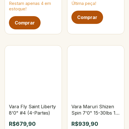
Restam apenas
4
em
Última peça!
estoque!
Vara Fly Saint Liberty
Vara Maruri Shizen
8'0" #4 (4-Partes)
Spin 7'0" 15-30lbs 15-
40g Upset
R$679,90
R$939,90