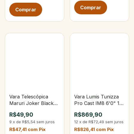
Vara Telescópica
Vara Lumis Tunizza
Maruri Joker Black
Pro Cast IM8 6'0" 15-
2,40 m - 6 gomos
30lbs 15-40g 3-Partes
R$49,90
R$869,90
9
x
de
R$5,54
sem juros
12
x
de
R$72,49
sem juros
R$47,41
com
Pix
R$826,41
com
Pix