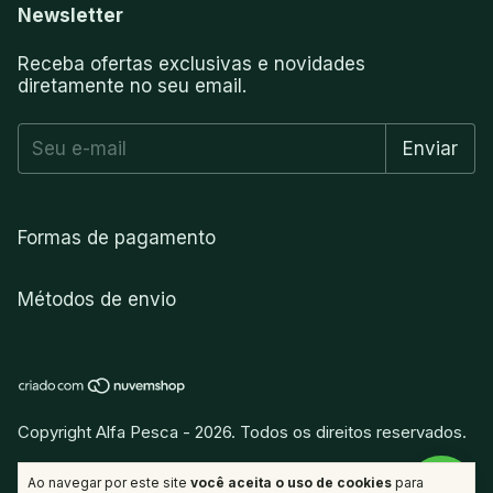
Newsletter
Receba ofertas exclusivas e novidades
diretamente no seu email.
Formas de pagamento
Métodos de envio
Copyright Alfa Pesca - 2026. Todos os direitos reservados.
vitamina
.
Desenvolvido por
Ao navegar por este site
você aceita o uso de cookies
para