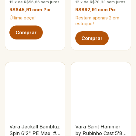
12
x
de
R$56,66
sem juros
12
x
de
R$78,33
sem juros
R$645,91
com
Pix
R$892,91
com
Pix
Última peça!
Restam apenas
2
em
estoque!
Vara Jackall Bambluz
Vara Saint Hammer
Spin 6'2" PE Max. #3
by Rubinho Cast 5'8"