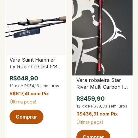
Vara Saint Hammer
by Rubinho Cast 5'8"
8-20Lbs 10-28g 4-
R$649,90
Vara robaleira Star
Partes
12
x
de
R$54,16
sem juros
River Multi Carbon II
3-450
R$617,41
com
Pix
R$459,90
Última peça!
12
x
de
R$38,33
sem juros
R$436,91
com
Pix
Última peça!