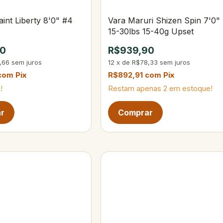
aint Liberty 8'0" #4
Vara Maruri Shizen Spin 7'0"
15-30lbs 15-40g Upset
90
R$939,90
,66
sem juros
12
x
de
R$78,33
sem juros
com
Pix
R$892,91
com
Pix
!
Restam apenas
2
em estoque!