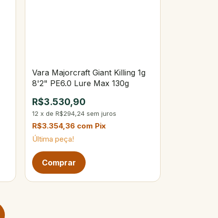
Vara Majorcraft Giant Killing 1g
8'2" PE6.0 Lure Max 130g
R$3.530,90
12
x
de
R$294,24
sem juros
R$3.354,36
com
Pix
Última peça!