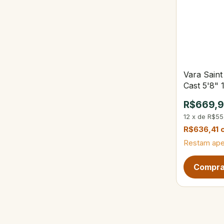
Vara Sain
Cast 5'8" 
Partes
R$669,
12
x
de
R$55
R$636,41
Restam ap
Próxima pág