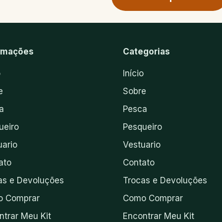
rmações
Categorias
o
Início
e
Sobre
a
Pesca
ueiro
Pesqueiro
uario
Vestuario
ato
Contato
as e Devoluções
Trocas e Devoluções
 Comprar
Como Comprar
ntrar Meu Kit
Encontrar Meu Kit