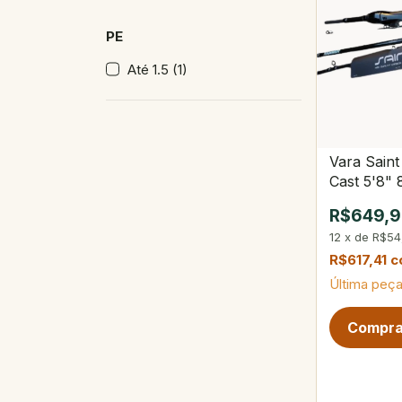
PE
Até 1.5 (1)
Vara Sain
Cast 5'8"
Partes
R$649,
12
x
de
R$54
R$617,41
c
Última peça