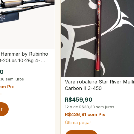
t Hammer by Rubinho
 8-20Lbs 10-28g 4-
90
,16
sem juros
Vara robaleira Star River Multi
om
Pix
Carbon II 3-450
!
R$459,90
12
x
de
R$38,33
sem juros
R$436,91
com
Pix
Última peça!