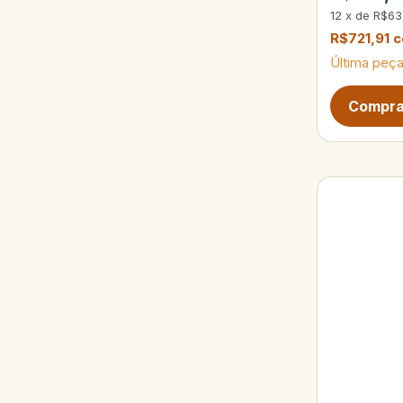
12
x
de
R$63
R$721,91
Última peça