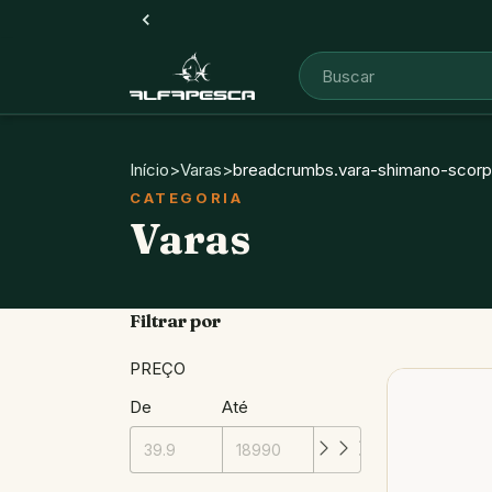
Início
>
Varas
>
breadcrumbs.vara-shimano-scorpi
Varas
Filtrar por
PREÇO
De
Até