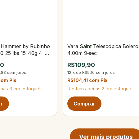
t Hammer by Rubinho
Vara Saint Telescópica Bolero
10-25 lbs 15-40g 4-
4,00m 9‑sec
90
R$109,90
,83
sem juros
12
x
de
R$9,16
sem juros
com
Pix
R$104,41
com
Pix
enas
3
em estoque!
Restam apenas
2
em estoque!
ina de produtos
Ver mais produtos