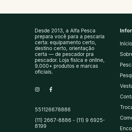
Desde 2013, a Alfa Pesca
Info
prepara você para a pescaria
certa: equipamento certo,
Iníci
destino certo, orientação
certa — de pescador pra
Sobr
pescador. Loja física e online,
Pesc
9.000+ produtos e marcas
oficiais.
Pesq
Vest
Cont
Troc
551126678886
Como
(11) 2667-8886 - (11) 9 6925-
8199
Enco